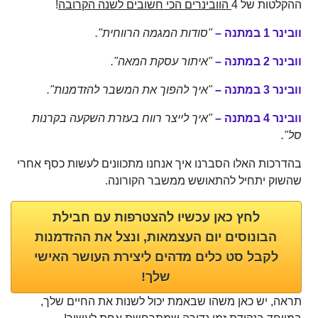
ההקלטות של 4
הוובינרים הכי חשובים לשנה הקרובה
!
וובינר 1 במתנה –
"סודות המגמה הרווחית".
וובינר 2 במתנה –
"איתור עסקת המאה".
וובינר 3 במתנה
–
"איך להפוך את המשבר להזדמנות".
וובינר 4 במתנה –
"איך לייצר רווח בעזרת השקעה בקרנות
סל".
בהדרכות האלו הסברנו איך אנחנו מתכוונים לעשות כסף אחרי
שהשוק יתחיל להתאושש ממשבר הקורונה.
לחץ כאן עכשיו להצטרפות עם חבילת
הבונוסים יום העצמאות, ונצל את ההזדמנות
לקבל סט כלים מדהים ליצירת העושר האישי
שלך!
תראה, יש כאן משהו שבאמת יכול לשנות את החיים שלך,