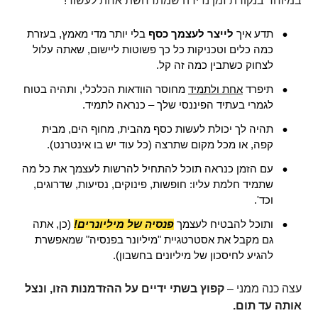
במיוחד בנקודת זמן נדירה שמתרחשת אחת לעשור!
תדע איך
לייצר לעצמך כסף
בלי יותר מדי מאמץ, בעזרת
כמה כלים וטכניקות כל כך פשוטות ליישום, שאתה עלול
לצחוק כשתבין כמה זה קל.
תיפרד
אחת ולתמיד
מחוסר הוודאות הכלכלי, ותהיה בטוח
לגמרי בעתיד הפיננסי שלך – כנראה לתמיד.
תהיה לך יכולת לעשות כסף מהבית, מחוף הים, מבית
קפה, או מכל מקום שתרצה (כל עוד יש בו אינטרנט).
עם הזמן כנראה תוכל להתחיל להרשות לעצמך את כל מה
שתמיד חלמת עליו: חופשות, פינוקים, נסיעות, שדרוגים,
וכד'.
ותוכל להבטיח לעצמך
פנסיה של מיליונרים!
(כן, אתה
גם מקבל את אסטרטגיית "מיליונר בפנסיה" שמאפשרת
להגיע לחיסכון של מיליונים בחשבון).
עצה כנה ממני –
קפוץ בשתי ידיים על ההזדמנות הזו, ונצל
אותה עד תום.