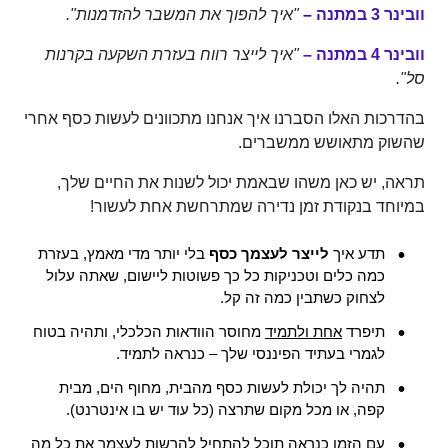
וובינר 3 במתנה
–
"איך להפוך את המשבר להזדמנות".
וובינר 4 במתנה –
"איך לייצר רווח בעזרת השקעה בקרנות
סל".
בהדרכות האלו הסברנו איך אנחנו מתכוונים לעשות כסף אחרי
שהשוק מתאושש ממשברים.
תראה, יש כאן משהו שבאמת יכול לשנות את החיים שלך,
במיוחד בנקודת זמן נדירה שמתרחשת אחת לעשור!
תדע איך
לייצר לעצמך כסף
בלי יותר מדי מאמץ, בעזרת
כמה כלים וטכניקות כל כך פשוטות ליישום, שאתה עלול
לצחוק כשתבין כמה זה קל.
תיפרד
אחת ולתמיד
מחוסר הוודאות הכלכלי, ותהיה בטוח
לגמרי בעתיד הפיננסי שלך – כנראה לתמיד.
תהיה לך יכולת לעשות כסף מהבית, מחוף הים, מבית
קפה, או מכל מקום שתרצה (כל עוד יש בו אינטרנט).
עם הזמן כנראה תוכל להתחיל להרשות לעצמך את כל מה