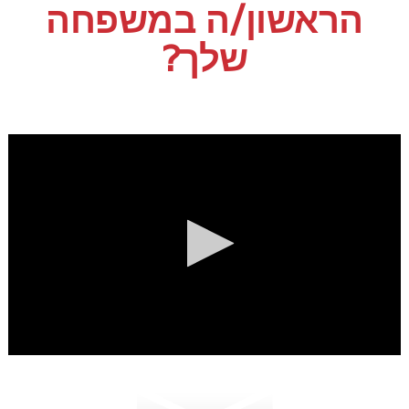
הראשון/ה במשפחה
שלך?
0
s
e
c