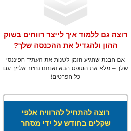
o
n
d
s
o
f
2
רוצה גם ללמוד איך לייצר רווחים בשוק
m
i
ההון ולהגדיל את ההכנסה שלך?
n
u
t
אם הבנת שהגיע הזמן לשנות את העתיד הפיננסי
e
s
שלך – מלא את הטופס הבא ואנחנו נחזור אלייך עם
,
7
כל הפרטים!
s
e
c
o
n
d
s
רוצה להתחיל להרוויח אלפי
שקלים בחודש על ידי מסחר