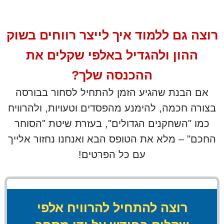
e
c
o
n
רוצה גם ללמוד איך לייצר רווחים בשוק
d
s
ההון ולהגדיל באלפי שקלים את
o
f
1
ההכנסה שלך?
m
i
אם הבנת שהגיע הזמן להתחיל לסחור בבורסה
n
u
בצורה חכמה, להימנע מהפסדים וטעויות, ולהרוויח
t
e
כמו "השחקנים הגדולים", בעזרת שיטת "הסוחר
,
1
החכם" – מלא את הטופס הבא ואנחנו נחזור אלייך
2
s
עם כל הפרטים!
e
c
o
n
d
s
רוצה להתחיל להרוויח אלפי