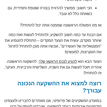
הכי חשוב: ממשיך להרוויח בצורה שוטפת ותמידית, גם
כשאתה כלל לא עובד.
אז מה הפעולה הראשונה שממנה אתה יכול להתחיל?
אם הבנת עד כמה חשוב להשקיע, ולהתחיל לעשות זאת כמה
שיותר מוקדם, עשית את הצעד המקדים – התחלת להטמיע את
"המנטאליות של העשירים", ועכשיו אתה מוכן להתחיל לתרגל
את העקרונות, למעשים!
הצעד הבא הוא
להגיע לנכס הראשון שלך
. להשקעה הראשונה.
אחריה תוכל לעשות גם את השניה, השלישית והרביעית. העיקר,
זה להתחיל!
רוצה למצוא את ההשקעה הנכונה
עבורך?
במועדון המשקיעים של פרופיטי, אנו מאתרים לחברינו ולעצמינו
הזדמנויות איכותיות ביותר להשקעה, שנבדקו לעומק על ידינו