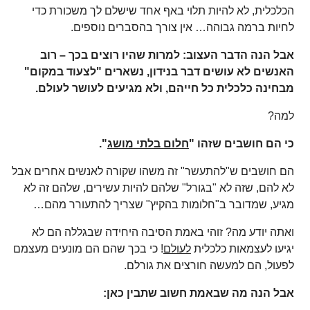
הכלכלית, לא להיות תלוי באף אחד שישלם לך משכורת כדי
לחיות ברמה גבוהה… אין צורך בהסברים נוספים.
אבל הנה הדבר העצוב: למרות שהיו רוצים בכך – רוב
האנשים לא עושים דבר בנידון, נשארים "לצעוד במקום"
מבחינה כלכלית כל חייהם, ולא מגיעים לעושר לעולם.
למה?
כי הם חושבים שזהו "
חלום בלתי מושג
".
הם חושבים ש"להתעשר" זה משהו שקורה לאנשים אחרים אבל
לא להם, שזה לא "בגורל" שלהם להיות עשירים, שלהם זה לא
מגיע, שמדובר ב"חלומות בהקיץ" שצריך להתעורר מהם…
ואתה יודע מה? זוהי באמת הסיבה היחידה שבגללה הם לא
יגיעו לעצמאות כלכלית
לעולם
! כי בכך שהם הם מונעים מעצמם
לפעול, הם למעשה חורצים את גורלם.
אבל הנה מה שבאמת חשוב שתבין כאן: