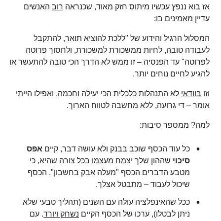
אז בוא ננפץ עכשיו מיתוס חזק מאוד, שכנראה
רוב
האנשים
עדיין מאמינים בו:
המסלול הרגיל והידוע של "ללכת להוציא תואר, להתקבל
לעבודה טובה, לחיות ממשכורת למשכורת, ולחסוך פרוטה
לפרוטה" עד הפנסיה – זו ממש לא הדרך הכי טובה להתעשר או
להגיע לחיים נוחים יותר.
וזו
בוודאי
לא התנהלות כלכלית הכי יעילה וחכמה, ואפילו הייתי
אומר – די גרועה, ללא מחשבה לטווח הארוך.
למה? ממספר סיבות:
כל עוד הכסף שוכב בבנק ולא עושה דבר, קיים
אפס
סיכוי
שההון שלך יצמח מעצמו בכל צורה שהיא, כי
מטבע הדברים הכסף "מעלה אבק בחשבון". הכסף
שיכול לעבוד – מתבטל אצלך.
ככל שהאינפלציה עולה עם השנים (תהליך טבעי שלא
ניתן לבטלו), ערכו של הכסף הקיים
נשחק ויורד
. עם