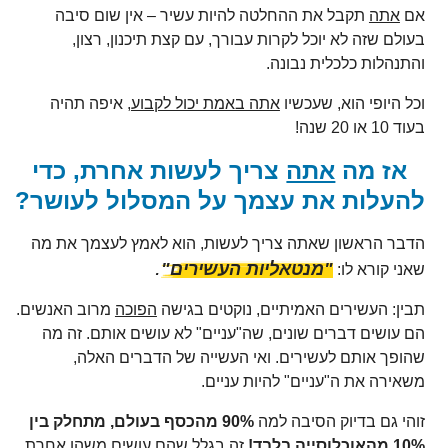
אם
אתה
תקבל את ההחלטה להיות עשיר – אין שום סיבה
בעולם שזה לא יוכל לקרות עבורך, עם קצת תיכנון, רצון,
והתנהלות כלכלית נבונה.
וכל היופי הוא, שעכשיו
אתה באמת יכול לקבוע
, איפה תהיה
בעוד 10 או 20 שנה!
אז מה
אתה
צריך לעשות אחרת, כדי
להעלות את עצמך על המסלול לעושר?
הדבר הראשון שאתה צריך לעשות, הוא לאמץ לעצמך את מה
.
"מנטאליות העשירים"
שאני קורא לו:
תבין: העשירים האמיתיים, נוקטים בגישה
הפוכה
מרוב האנשים.
הם עושים דברים שונים, שה"עניים" לא עושים אותם. זה מה
שהופך אותם לעשירים. ואי העשייה של הדברים האלה,
משאירה את ה"עניים" להיות עניים.
זוהי גם בדיוק הסיבה למה
90% מהכסף בעולם, מתחלק בין
10% מהאוכלוסייה בלבד!
זה בגלל שהם עושים משהו אחרת,