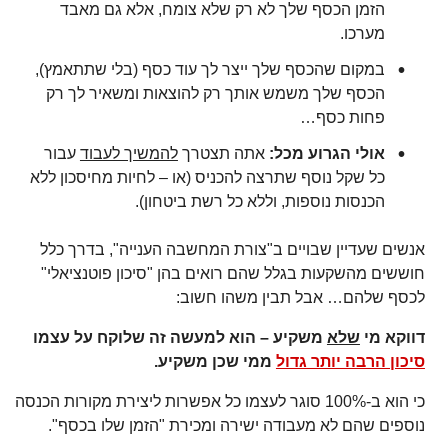
הזמן הכסף שלך לא רק שלא צומח, אלא גם מאבד
מערכו.
במקום שהכסף שלך ייצר לך עוד כסף (בלי שתתאמץ),
הכסף שלך משמש אותך רק להוצאות ומשאיר לך רק
פחות כסף…
אולי הגרוע מכל:
אתה תצטרך
להמשיך לעבוד
עבור
כל שקל נוסף שתרצה להכניס (או – לחיות מחיסכון ללא
הכנסות נוספות, וללא כל רשת ביטחון).
אנשים שעדיין שבויים ב"צורת המחשבה הענייה", בדרך כלל
חוששים מהשקעות בגלל שהם רואים בהן "סיכון פוטנציאלי"
לכסף שלהם… אבל תבין משהו חשוב:
דווקא מי
שלא
משקיע – הוא למעשה זה שלוקח על עצמו
סיכון הרבה יותר גדול
ממי שכן משקיע.
כי הוא ב-100% סוגר לעצמו כל אפשרות ליצירת מקורות הכנסה
נוספים שהם לא מעבודה ישירה ומכירת "הזמן שלו בכסף".