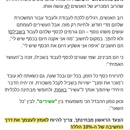
שהרוב המכריע של האנשים
לא
עושה אותו.
רוב האנשים, רגילים ללכת לעבודה ולעבוד עבור המשכורת
שלהם מדי חודש. ולחיות רק מזה. אבל העשירים לעומתם
עושים משהו נוסף – הם גורמים לכסף שלהם לעבוד
בשבילם
!
ולא להפך. במקום לחשוב "מה אני אקנה היום בכסף שיש לי",
הם חושבים "איפה אני אשקיע היום את הכסף שיש לי".
כי הם מבינים, שמי שגורם לכסף לעבוד בשבילו, זוכה ב"העושר
האמיתי":
להרוויח כסף כל הזמן, בכל יום ובכל שעה, גם כשאתה לא עובד
ו"מוכר את זמנך" ישירות בשביל לקבל משכורת. זה יהיה הדבר
היחידי שיהפוך אותך ל"עשיר"
באמת
, ולחופשי מבחינה כלכלית!
וכאן טמון ההבדל הכי משמעותי בין
"
עשירים
"
, לבין "כל
השאר".
הצעד הראשון מבחינתך, צריך להיות
לאמץ לעצמך את דרך
החשיבה של ה-10% הללו!