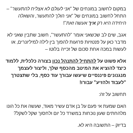
במקום לחשוב במונחים של "
אני לעולם לא אצליח להתעשר
" –
התחל לחשוב במונחים של "
אני הולך להתעשר, והשאלה
היחידה היא רק
איך
אעשה זאת
"!
אגב, שים לב שכשאני אומר "להתעשר", חשוב שתבין שאני לא
מדבר כאן על פנטזיות פרועות להפוך בין לילה למיליונרים, או
לעשות במכה אחת סכום של זכייה בלוטו –
אלא פשוט על
להתחיל להתנהל נכון
בצורה כלכלית, ללמוד
כיצד להוציא את המיטב מהכסף שלך, וליצור לעצמך
מנגנונים פיננסיים שיעשו עבורך עוד כסף, בלי שתצטרך
"לעבוד ולהזיע" עבורו!
תחשוב על זה:
האם שמעת אי פעם על בן אדם עשיר מאוד, שעשה את כל הונו
מלהחתים שעון נוכחות במשרד כל יום ולחסוך שקל לשקל?
בדיוק – התשובה היא לא.