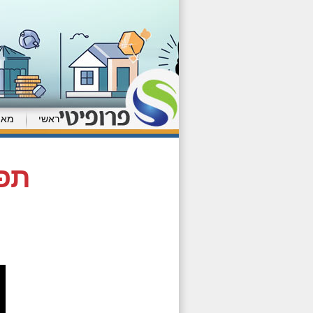
ראשי
מאמ
תפס