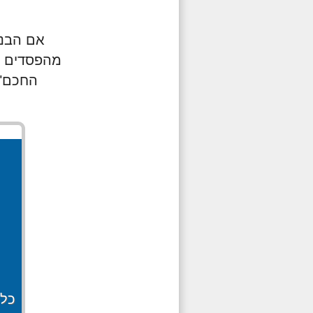
אם הבנת
מהפסדים וט
החכם" 
כל מה שצ