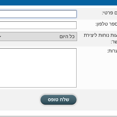
 פרטי:
פר טלפון:
ות נוחות ליצירת
ר:
רות: