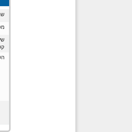
שם
מס
שע
קש
הע