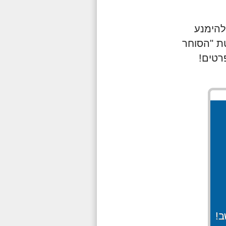
להימנע
טת "הסוחר
רטים!