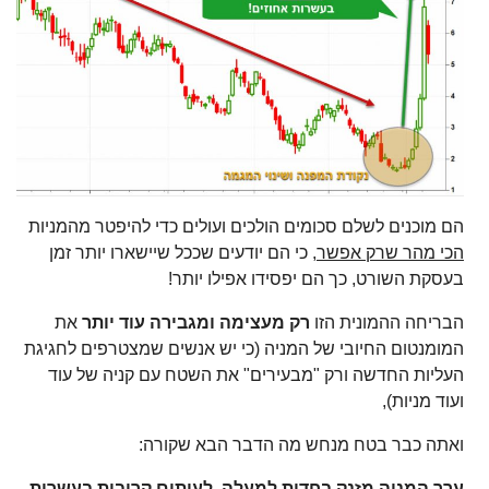
הם מוכנים לשלם סכומים הולכים ועולים כדי להיפטר מהמניות
הכי מהר שרק אפשר
, כי הם יודעים שככל שיישארו יותר זמן
בעסקת השורט, כך הם יפסידו אפילו יותר!
הבריחה ההמונית הזו
רק מעצימה ומגבירה עוד יותר
את
המומנטום החיובי של המניה (כי יש אנשים שמצטרפים לחגיגת
העליות החדשה ורק "מבעירים" את השטח עם קניה של עוד
ועוד מניות),
ואתה כבר בטח מנחש מה הדבר הבא שקורה:
ערך המניה מזנק בחדות למעלה, לעיתים קרובות
בעשרות